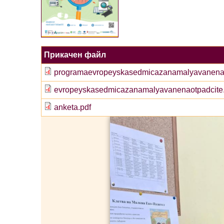
Прикачен файл
programaevropeyskasedmicazanamalyavanenao
evropeyskasedmicazanamalyavanenaotpadcite.
anketa.pdf