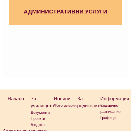
АДМИНИСТРАТИВНИ УСЛУГИ
Начало
За
Новини
За
Информация
училището
Фотогалерия
родителите
Седмично
разписание
Документи
Графици
Проекти
Бюджет
Адрес на училището: