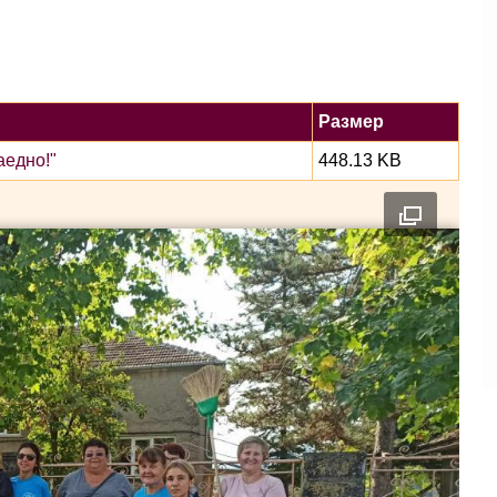
Размер
аедно!"
448.13 KB