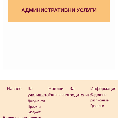
АДМИНИСТРАТИВНИ УСЛУГИ
Начало
За
Новини
За
Информация
училището
Фотогалерия
родителите
Седмично
разписание
Документи
Графици
Проекти
Бюджет
Адрес на училището: